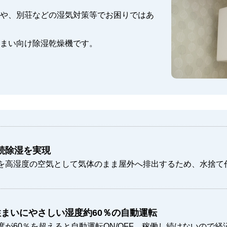
や、別荘などの湿気対策等でお困りではあ
まい向け除湿乾燥機です。
続除湿を実現
を高湿度の空気として気体のまま屋外へ排出するため、水捨て
住まいにやさしい湿度約60％の自動運転
が60％を超えると自動運転ON/OFF。稼働し続けないので経